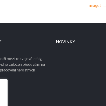
image5
E
NOVINKY
atří mezi rozvojové státy,
mysl je založen především na
zpracování nerostných