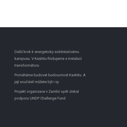
→
Další krok k energeticky soběstačnému
kampusu. V Kashitu finišujeme s instalací
transformátoru
Pomáháme budovat budoucnost Kashitu. A
její součástí můžete být i vy.
Projekt organizace v Zambii opět získal
podporu UNDP Challenge Fund