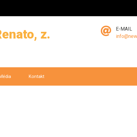
E-MAIL
enato, z.
info@new
Média
Kontakt