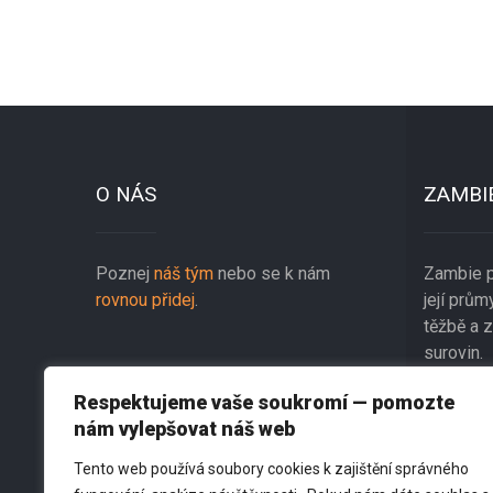
Post
navigation
O NÁS
ZAMBI
Poznej
náš tým
nebo se k nám
Zambie p
rovnou přidej
.
její prů
těžbě a 
surovin.
Respektujeme vaše soukromí — pomozte
KONTAKT
nám vylepšovat náš web
Tento web používá soubory cookies k zajištění správného