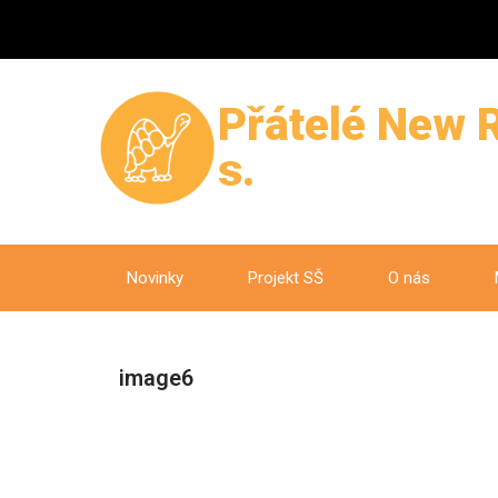
Přátelé New R
s.
Novinky
Projekt SŠ
O nás
image6