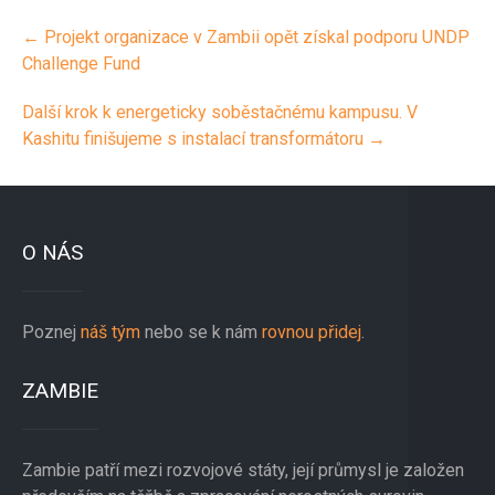
Post
←
Projekt organizace v Zambii opět získal podporu UNDP
navigation
Challenge Fund
Další krok k energeticky soběstačnému kampusu. V
Kashitu finišujeme s instalací transformátoru
→
O NÁS
Poznej
náš tým
nebo se k nám
rovnou přidej
.
ZAMBIE
Zambie patří mezi rozvojové státy, její průmysl je založen