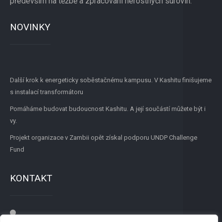
především na těžbě a zpracování nerostných surovin.
NOVINKY
Další krok k energeticky soběstačnému kampusu. V Kashitu finišujeme
s instalací transformátoru
Pomáháme budovat budoucnost Kashitu. A její součástí můžete být i
vy.
Projekt organizace v Zambii opět získal podporu UNDP Challenge
Fund
KONTAKT