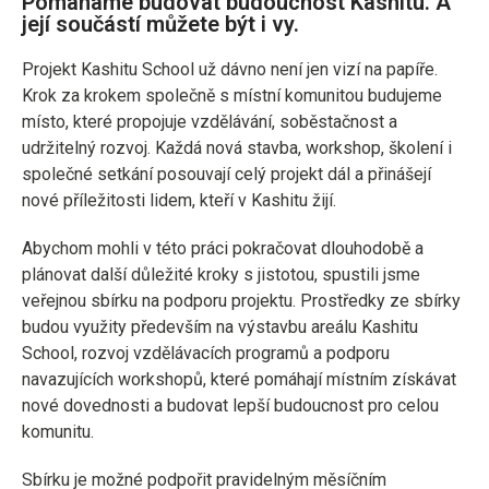
Pomáháme budovat budoucnost Kashitu. A
její součástí můžete být i vy.
Projekt Kashitu School už dávno není jen vizí na papíře.
Krok za krokem společně s místní komunitou budujeme
místo, které propojuje vzdělávání, soběstačnost a
udržitelný rozvoj. Každá nová stavba, workshop, školení i
společné setkání posouvají celý projekt dál a přinášejí
nové příležitosti lidem, kteří v Kashitu žijí.
Abychom mohli v této práci pokračovat dlouhodobě a
plánovat další důležité kroky s jistotou, spustili jsme
veřejnou sbírku na podporu projektu. Prostředky ze sbírky
budou využity především na výstavbu areálu Kashitu
School, rozvoj vzdělávacích programů a podporu
navazujících workshopů, které pomáhají místním získávat
nové dovednosti a budovat lepší budoucnost pro celou
komunitu.
Sbírku je možné podpořit pravidelným měsíčním