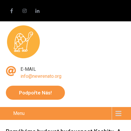
E-MAIL
info@newrenato.org
Podpořte Nás!
Menu