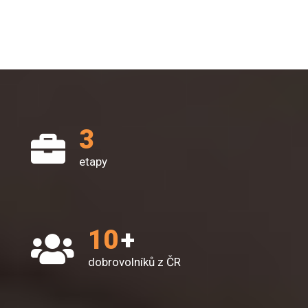
3
etapy
10
+
dobrovolníků z ČR