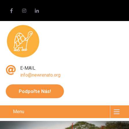
E-MAIL
info@newrenato.org
Podpořte Nás!
Menu