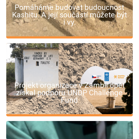
Pomáháme budovat budoucnost
Kashitu. A její součástí můžete být
i vy.
Projekt organizace v Zambii opět
získal podporu UNDP Challenge
Fund