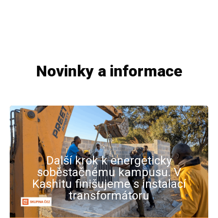
Novinky a informace
Další krok k energeticky
soběstačnému kampusu. V
Kashitu finišujeme s instalací
transformátoru