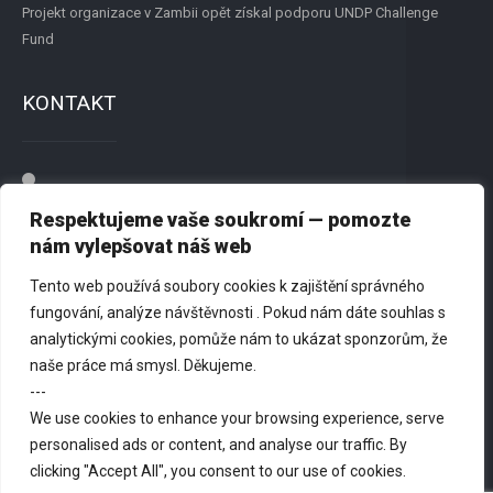
Projekt organizace v Zambii opět získal podporu UNDP Challenge
Fund
KONTAKT
Přátelé New Renato, z.s.
Respektujeme vaše soukromí — pomozte
Dvořišťská 1244, 198 00 Praha 9
nám vylepšovat náš web
Tento web používá soubory cookies k zajištění správného
725 818 179
fungování, analýze návštěvnosti . Pokud nám dáte souhlas s
analytickými cookies, pomůže nám to ukázat sponzorům, že
info@newrenato.org
naše práce má smysl. Děkujeme.
---
We use cookies to enhance your browsing experience, serve
personalised ads or content, and analyse our traffic. By
clicking "Accept All", you consent to our use of cookies.