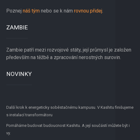
Poznej
náš tým
nebo se k nám
rovnou přidej
.
ZAMBIE
Zambie patří mezi rozvojové státy, její průmysl je založen
především na těžbě a zpracování nerostných surovin.
NOVINKY
Další krok k energeticky soběstačnému kampusu. V Kashitu finišujeme
s instalací transformátoru
Pomáháme budovat budoucnost Kashitu. A její součástí můžete být i
vy.