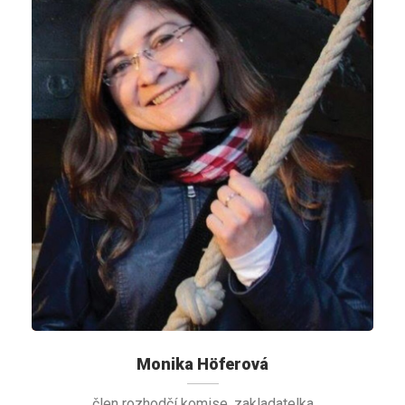
Monika Höferová
člen rozhodčí komise, zakladatelka