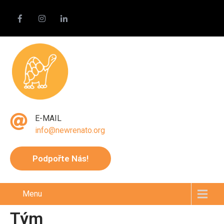
E-MAIL
info@newrenato.org
Podpořte Nás!
Menu
Tým