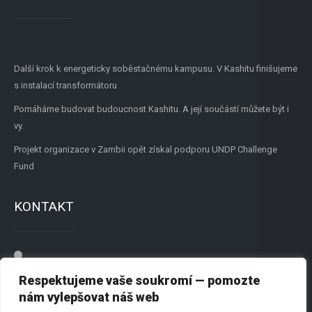
Další krok k energeticky soběstačnému kampusu. V Kashitu finišujeme
s instalací transformátoru
Pomáháme budovat budoucnost Kashitu. A její součástí můžete být i
vy.
Projekt organizace v Zambii opět získal podporu UNDP Challenge
Fund
KONTAKT
Přátelé New Renato, z.s.
Respektujeme vaše soukromí — pomozte
Dvořišťská 1244, 198 00 Praha 9
nám vylepšovat náš web