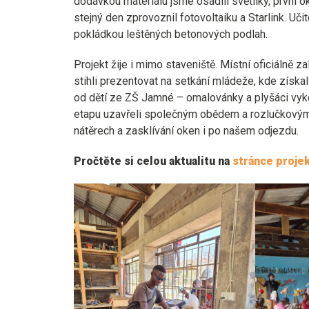
dodávkou materiálu jsme osadili světlíky, první 
stejný den zprovoznil fotovoltaiku a Starlink. Uč
pokládkou leštěných betonových podlah.
Projekt žije i mimo staveniště. Místní oficiálně z
stihli prezentovat na setkání mládeže, kde získali
od dětí ze ZŠ Jamné – omalovánky a plyšáci vy
etapu uzavřeli společným obědem a rozlučkovým o
nátěrech a zasklívání oken i po našem odjezdu.
Pročtěte si celou aktualitu na
stránce proje