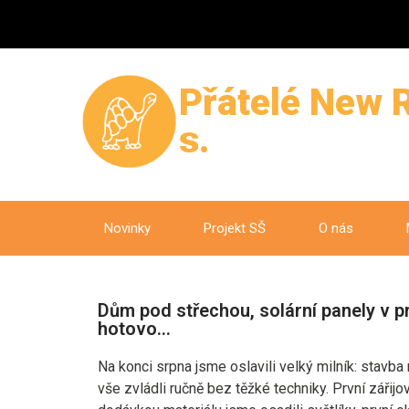
Přátelé New R
s.
Novinky
Projekt SŠ
O nás
Dům pod střechou, solární panely v p
hotovo…
Na konci srpna jsme oslavili velký milník: stavba
vše zvládli ručně bez těžké techniky. První zářij