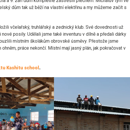
okna a 9. září dům kompletně zastřešili plechem. Michalův tým ve
itelský dům tak už běží na vlastní elektřinu a my můžeme začít s
aložili včelařský, truhlářský a zednický klub. Své dovednosti už
 nové posily. Udělali jsme také inventuru v dílně a předali dárky
kouzlili místním školákům obrovské úsměvy. Přestože jsme
hněm, práce nekončí. Místní mají jasný plán, jak pokračovat v
ktu Kashitu school
.