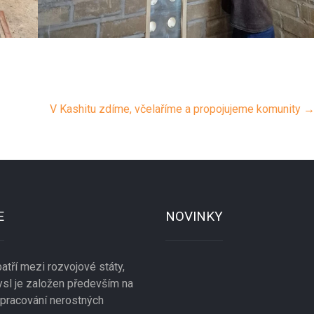
V Kashitu zdíme, včelaříme a propojujeme komunity
E
NOVINKY
atří mezi rozvojové státy,
mysl je založen především na
zpracování nerostných