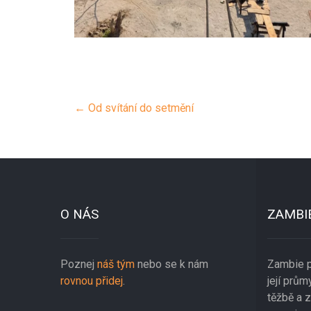
Post
←
Od svítání do setmění
navigation
O NÁS
ZAMBI
Poznej
náš tým
nebo se k nám
Zambie p
rovnou přidej
.
její prů
těžbě a 