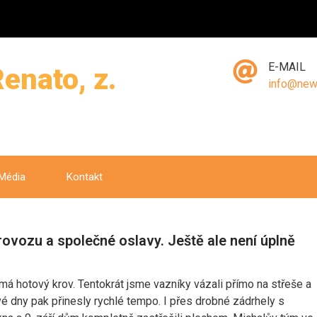
E-MAIL
enato, z.
info@new
Média
Kontakt
rovozu a společné oslavy. Ještě ale není úplně
 má hotový krov. Tentokrát jsme vazníky vázali přímo na střeše a
ové dny pak přinesly rychlé tempo. I přes drobné zádrhely s