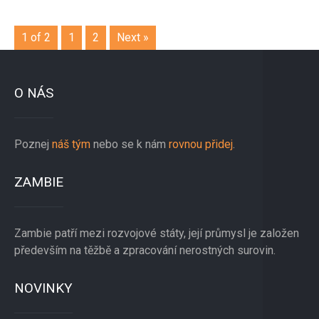
1 of 2
1
2
Next »
O NÁS
Poznej
náš tým
nebo se k nám
rovnou přidej
.
ZAMBIE
Zambie patří mezi rozvojové státy, její průmysl je založen
především na těžbě a zpracování nerostných surovin.
NOVINKY