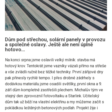
Dům pod střechou, solární panely v provozu
a společné oslavy. Ještě ale není úplně
hotovo…
Na konci srpna jsme oslavili velký milník: stavba má
hotový krov. Tentokrát jsme vazníky vázali přímo na střeše
a vše zvládli ručně bez těžké techniky. První zářijové dny
pak přinesly rychlé tempo. I přes drobné zádrhely s
dodávkou materiálu jsme osadili světlíky, první okna a 9.
září dům kompletně zastřešili plechem. Michalův tým ve
stejný den zprovoznil fotovoltaiku a Starlink. Učitelský
dům tak už běží na vlastní elektřinu a my můžeme začít s
pokládkou leštěných betonových podlah. Projekt žije i