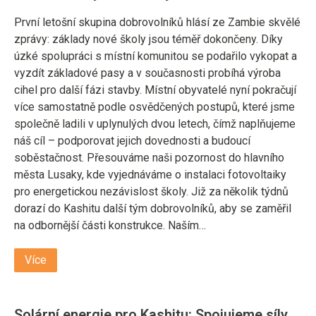
První letošní skupina dobrovolníků hlásí ze Zambie skvělé
zprávy: základy nové školy jsou téměř dokončeny. Díky
úzké spolupráci s místní komunitou se podařilo vykopat a
vyzdít základové pasy a v současnosti probíhá výroba
cihel pro další fázi stavby. Místní obyvatelé nyní pokračují
více samostatně podle osvědčených postupů, které jsme
společně ladili v uplynulých dvou letech, čímž naplňujeme
náš cíl – podporovat jejich dovednosti a budoucí
soběstačnost. Přesouváme naši pozornost do hlavního
města Lusaky, kde vyjednáváme o instalaci fotovoltaiky
pro energetickou nezávislost školy. Již za několik týdnů
dorazí do Kashitu další tým dobrovolníků, aby se zaměřil
na odbornější části konstrukce. Naším…
Více
Solární energie pro Kashitu: Spojujeme síly