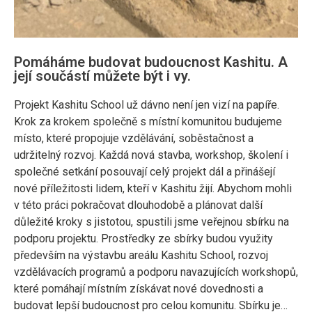
Pomáháme budovat budoucnost Kashitu. A
její součástí můžete být i vy.
Projekt Kashitu School už dávno není jen vizí na papíře.
Krok za krokem společně s místní komunitou budujeme
místo, které propojuje vzdělávání, soběstačnost a
udržitelný rozvoj. Každá nová stavba, workshop, školení i
společné setkání posouvají celý projekt dál a přinášejí
nové příležitosti lidem, kteří v Kashitu žijí. Abychom mohli
v této práci pokračovat dlouhodobě a plánovat další
důležité kroky s jistotou, spustili jsme veřejnou sbírku na
podporu projektu. Prostředky ze sbírky budou využity
především na výstavbu areálu Kashitu School, rozvoj
vzdělávacích programů a podporu navazujících workshopů,
které pomáhají místním získávat nové dovednosti a
budovat lepší budoucnost pro celou komunitu. Sbírku je…