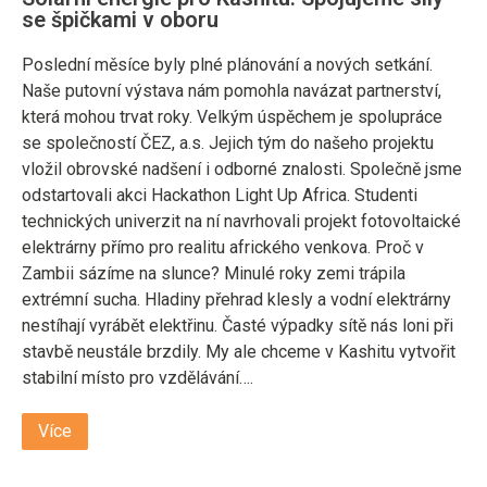
se špičkami v oboru
Poslední měsíce byly plné plánování a nových setkání.
Naše putovní výstava nám pomohla navázat partnerství,
která mohou trvat roky. Velkým úspěchem je spolupráce
se společností ČEZ, a.s. Jejich tým do našeho projektu
vložil obrovské nadšení i odborné znalosti. Společně jsme
odstartovali akci Hackathon Light Up Africa. Studenti
technických univerzit na ní navrhovali projekt fotovoltaické
elektrárny přímo pro realitu afrického venkova. Proč v
Zambii sázíme na slunce? Minulé roky zemi trápila
extrémní sucha. Hladiny přehrad klesly a vodní elektrárny
nestíhají vyrábět elektřinu. Časté výpadky sítě nás loni při
stavbě neustále brzdily. My ale chceme v Kashitu vytvořit
stabilní místo pro vzdělávání….
Více