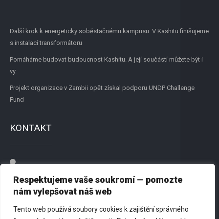
Další krok k energeticky soběstačnému kampusu. V Kashitu finišujeme
s instalací transformátoru
Pomáháme budovat budoucnost Kashitu. A její součástí můžete být i
vy.
Projekt organizace v Zambii opět získal podporu UNDP Challenge
Fund
KONTAKT
Přátelé New Renato, z.s.
Respektujeme vaše soukromí — pomozte
Dvořišťská 1244, 198 00 Praha 9
nám vylepšovat náš web
725 818 179
Tento web používá soubory cookies k zajištění správného