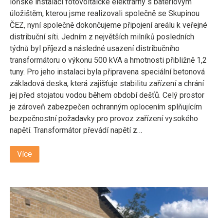
loňské instalaci fotovoltaické elektrárny s bateriovým
úložištěm, kterou jsme realizovali společně se Skupinou
ČEZ, nyní společně dokončujeme připojení areálu k veřejné
distribuční síti. Jedním z největších milníků posledních
týdnů byl příjezd a následné usazení distribučního
transformátoru o výkonu 500 kVA a hmotnosti přibližně 1,2
tuny. Pro jeho instalaci byla připravena speciální betonová
základová deska, která zajišťuje stabilitu zařízení a chrání
jej před stojatou vodou během období dešťů. Celý prostor
je zároveň zabezpečen ochranným oplocením splňujícím
bezpečnostní požadavky pro provoz zařízení vysokého
napětí. Transformátor převádí napětí z…
Více