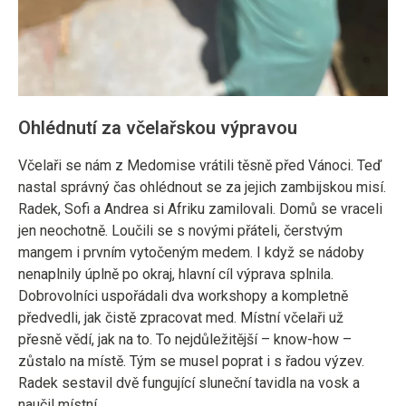
Ohlédnutí za včelařskou výpravou
Včelaři se nám z Medomise vrátili těsně před Vánoci. Teď
nastal správný čas ohlédnout se za jejich zambijskou misí.
Radek, Sofi a Andrea si Afriku zamilovali. Domů se vraceli
jen neochotně. Loučili se s novými přáteli, čerstvým
mangem i prvním vytočeným medem. I když se nádoby
nenaplnily úplně po okraj, hlavní cíl výprava splnila.
Dobrovolníci uspořádali dva workshopy a kompletně
předvedli, jak čistě zpracovat med. Místní včelaři už
přesně vědí, jak na to. To nejdůležitější – know-how –
zůstalo na místě. Tým se musel poprat i s řadou výzev.
Radek sestavil dvě fungující sluneční tavidla na vosk a
naučil místní…