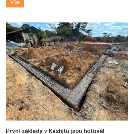
Více
První základy v Kashitu jsou hotové!