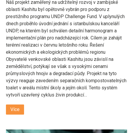
Náš projekt zaměřený na udržitelný rozvoj v zambijské
oblasti Kashitu byl opětovně vybrán pro podporu z
prestižního programu UNDP Challenge Fund. V uplynulých
dnech proběhlo úvodní jednání s istanbulskou kanceláří
UNDP, na kterém byl schválen detailní harmonogram a
implementační plán pro nadcházející rok. Cílem je zahájit
terénní realizaci v červnu letošního roku. Řešení
ekonomických a ekologických problémů regionu
Obyvatelé venkovské oblasti Kashitu jsou závislí na
zemědělství, potýkají se však s vysokými cenami
průmyslových hnojiv a degradací půdy. Projekt na tyto
výzvy reaguje zavedením separačních kompostovatelných
toalet v areálu místní školy a jejím okolí. Tento systém
vytvoří uzavřený cyklus živin produkcí…
Více