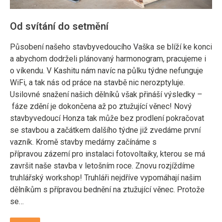
Od svítání do setmění
Působení našeho stavbyvedoucího Vaška se blíží ke konci
a abychom dodrželi plánovaný harmonogram, pracujeme i
o víkendu. V Kashitu nám navíc na půlku týdne nefunguje
WiFi, a tak nás od práce na stavbě nic nerozptyluje.
Usilovné snažení našich dělníků však přináší výsledky –
fáze zdění je dokončena až po ztužující věnec! Nový
stavbyvedoucí Honza tak může bez prodlení pokračovat
se stavbou a začátkem dalšího týdne již zvedáme první
vazník. Kromě stavby medárny začínáme s
přípravou zázemí pro instalaci fotovoltaiky, kterou se má
završit naše stavba v letošním roce. Znovu rozjíždíme
truhlářský workshop! Truhláři nejdříve vypomáhají našim
dělníkům s přípravou bednění na ztužující věnec. Protože
se…