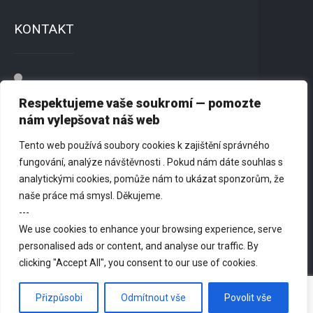
KONTAKT
Přátelé New Renato, z.s.
Respektujeme vaše soukromí — pomozte
Dvořišťská 1244, 198 00 Praha 9
nám vylepšovat náš web
Tento web používá soubory cookies k zajištění správného
725 818 179
fungování, analýze návštěvnosti . Pokud nám dáte souhlas s
analytickými cookies, pomůže nám to ukázat sponzorům, že
info@newrenato.org
naše práce má smysl. Děkujeme.
---
We use cookies to enhance your browsing experience, serve
personalised ads or content, and analyse our traffic. By
clicking "Accept All", you consent to our use of cookies.
Přizpůsobi
Odmítnout vše
Povolit vše
© 2026 Přátelé New Renato