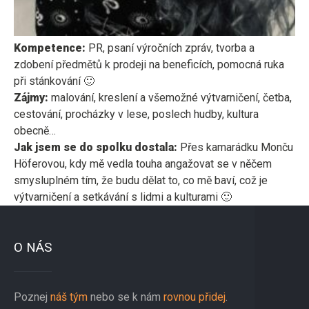
Kompetence:
PR, psaní výročních zpráv, tvorba a
zdobení předmětů k prodeji na beneficích, pomocná ruka
při stánkování 🙂
Zájmy:
malování, kreslení a všemožné výtvarničení, četba,
cestování, procházky v lese, poslech hudby, kultura
obecně…
Jak jsem se do spolku dostala:
Přes kamarádku Monču
Höferovou, kdy mě vedla touha angažovat se v něčem
smysluplném tím, že budu dělat to, co mě baví, což je
výtvarničení a setkávání s lidmi a kulturami 🙂
O NÁS
Poznej
náš tým
nebo se k nám
rovnou přidej
.