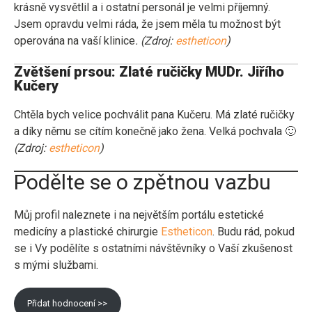
krásně vysvětlil a i ostatní personál je velmi příjemný.
Jsem opravdu velmi ráda, že jsem měla tu možnost být
operována na vaší klinice
. (Zdroj:
estheticon
)
Zvětšení prsou: Zlaté ručičky MUDr. Jiřího
Kučery
Chtěla bych velice pochválit pana Kučeru. Má zlaté ručičky
a díky němu se cítím konečně jako žena. Velká pochvala 🙂
(Zdroj:
estheticon
)
Podělte se o zpětnou vazbu
Můj profil naleznete i na největším portálu estetické
medicíny a plastické chirurgie
Estheticon
. Budu rád, pokud
se i Vy podělíte s ostatními návštěvníky o Vaší zkušenost
s mými službami.
Přidat hodnocení >>