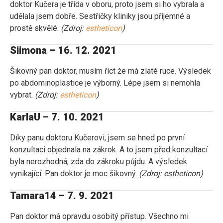
doktor Kučera je třída v oboru, proto jsem si ho vybrala a
udělala jsem dobře. Sestřičky kliniky jsou příjemné a
prostě skvělé.
(Zdroj:
estheticon
)
Siimona – 16. 12. 2021
Šikovný pan doktor, musím říct že má zlaté ruce. Výsledek
po abdominoplastice je výborný. Lépe jsem si nemohla
vybrat.
(Zdroj:
estheticon
)
KarlaU – 7. 10. 2021
Díky panu doktoru Kučerovi, jsem se hned po první
konzultaci objednala na zákrok. A to jsem před konzultací
byla nerozhodná, zda do zákroku půjdu. A výsledek
vynikající. Pan doktor je moc šikovný.
(Zdroj: estheticon)
Tamara14 – 7. 9. 2021
Pan doktor má opravdu osobitý přístup. Všechno mi