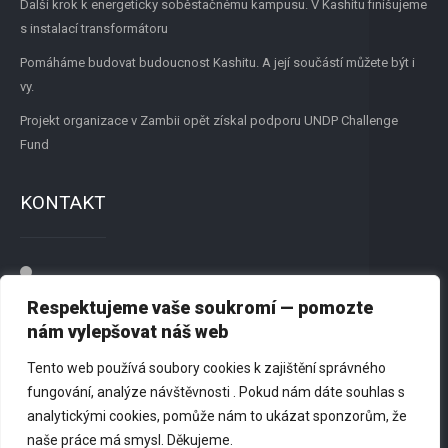
Další krok k energeticky soběstačnému kampusu. V Kashitu finišujeme
s instalací transformátoru
Pomáháme budovat budoucnost Kashitu. A její součástí můžete být i
vy.
Projekt organizace v Zambii opět získal podporu UNDP Challenge
Fund
KONTAKT
Přátelé New Renato, z.s.
Respektujeme vaše soukromí — pomozte
Dvořišťská 1244, 198 00 Praha 9
nám vylepšovat náš web
Tento web používá soubory cookies k zajištění správného
725 818 179
fungování, analýze návštěvnosti . Pokud nám dáte souhlas s
analytickými cookies, pomůže nám to ukázat sponzorům, že
info@newrenato.org
naše práce má smysl. Děkujeme.