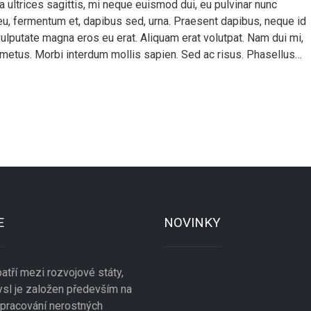
a ultrices sagittis, mi neque euismod dui, eu pulvinar nunc
eu, fermentum et, dapibus sed, urna. Praesent dapibus, neque id
ulputate magna eros eu erat. Aliquam erat volutpat. Nam dui mi,
us, metus. Morbi interdum mollis sapien. Sed ac risus. Phasellus…
E
NOVINKY
atří mezi rozvojové státy,
mysl je založen především na
zpracování nerostných