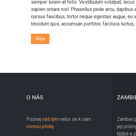
semper lorem at felis. Vestibulum volutpat, lacus 
sapien ornare nisl. Phasellus pede arcu, dapibus 
cursus faucibus, tortor neque egestas augue, eu v
tincidunt quis, accumsan porttitor, facilisis luct
Více
O NÁS
ZAMBI
Poznej
náš tým
nebo se k nám
Zambie p
rovnou přidej
.
její prů
těžbě a 