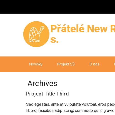
Přátelé New R
s.
Novinky
Projekt SŠ
O nás
Archives
Project Title Third
Sed egestas, ante et vulputate volutpat, eros ped
libero, faucibus adipiscing, commodo quis, gravid