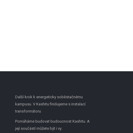
Další krok k energeticky soběstačnému
kampusu. V Kashitu finišujeme s instalací
transformátoru
Pomáháme budovat budoucnost Kashitu. A
její součástí můžete být i vy.