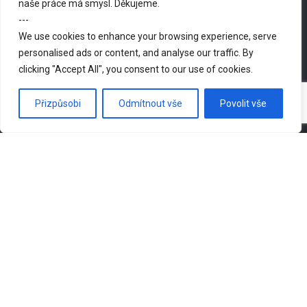
naše práce má smysl. Děkujeme.
---
O NÁS
We use cookies to enhance your browsing experience, serve
personalised ads or content, and analyse our traffic. By
clicking "Accept All", you consent to our use of cookies.
Poznej
náš tým
nebo se k nám
rovnou přidej
.
Přizpůsobi
Odmítnout vše
Povolit vše
ZAMBIE
Zambie patří mezi rozvojové státy, její průmysl je založen
především na těžbě a zpracování nerostných surovin.
NOVINKY
Další krok k energeticky soběstačnému kampusu. V Kashitu finišujeme
s instalací transformátoru