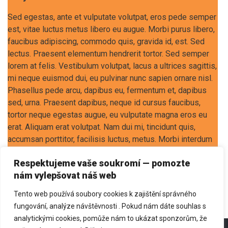
Sed egestas, ante et vulputate volutpat, eros pede semper
est, vitae luctus metus libero eu augue. Morbi purus libero,
faucibus adipiscing, commodo quis, gravida id, est. Sed
lectus. Praesent elementum hendrerit tortor. Sed semper
lorem at felis. Vestibulum volutpat, lacus a ultrices sagittis,
mi neque euismod dui, eu pulvinar nunc sapien ornare nisl.
Phasellus pede arcu, dapibus eu, fermentum et, dapibus
sed, urna. Praesent dapibus, neque id cursus faucibus,
tortor neque egestas augue, eu vulputate magna eros eu
erat. Aliquam erat volutpat. Nam dui mi, tincidunt quis,
accumsan porttitor, facilisis luctus, metus. Morbi interdum
mollis sapien. Sed ac risus. Phasellus…
Respektujeme vaše soukromí — pomozte
nám vylepšovat náš web
Více
Tento web používá soubory cookies k zajištění správného
fungování, analýze návštěvnosti . Pokud nám dáte souhlas s
analytickými cookies, pomůže nám to ukázat sponzorům, že