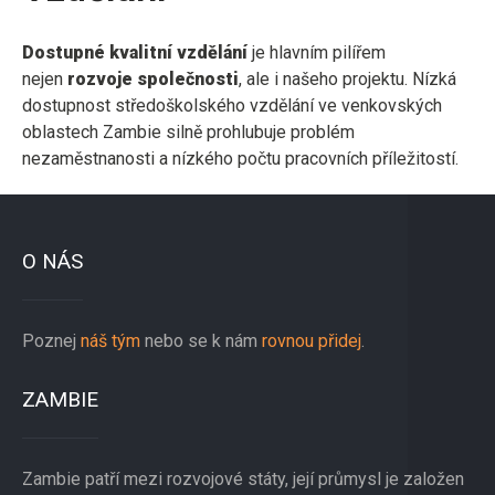
Dostupné kvalitní vzdělání
je hlavním pilířem
nejen
rozvoje společnosti
, ale i našeho projektu. Nízká
dostupnost středoškolského vzdělání ve venkovských
oblastech Zambie silně prohlubuje problém
nezaměstnanosti a nízkého počtu pracovních příležitostí.
O NÁS
Poznej
náš tým
nebo se k nám
rovnou přidej
.
ZAMBIE
Zambie patří mezi rozvojové státy, její průmysl je založen