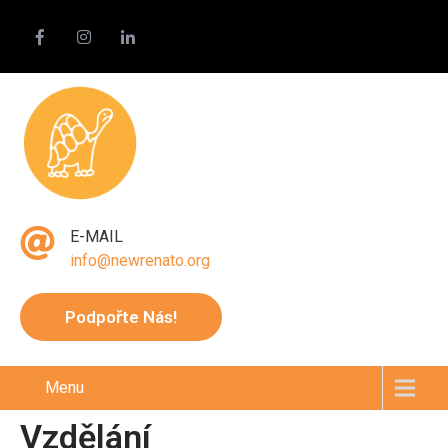
E-MAIL
info@newrenato.org
Podpořte Nás!
Menu
Vzdělání