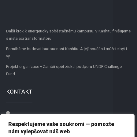
Další krok k energeticky soběstačnému kampusu. V Kashitu finišujeme
s instalací transformátoru
Pomáháme budovat budoucnost Kashitu. A její součástí můžete být i
vy.
Projekt organizace v Zambii opět získal podporu UNDP Challenge
Fund
KONTAKT
Přátelé New Renato, z.s.
Respektujeme vaše soukromí — pomozte
Dvořišťská 1244, 198 00 Praha 9
nám vylepšovat náš web