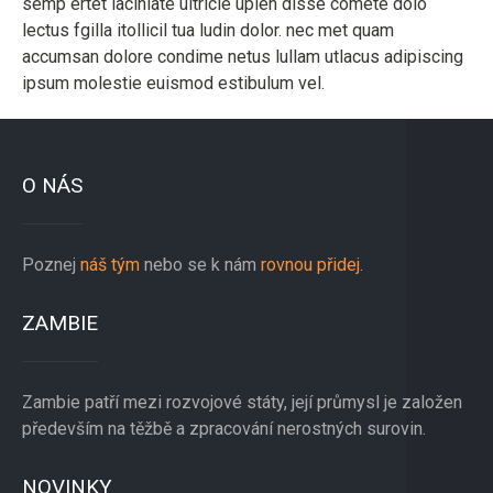
semp ertet laciniate ultricie upien disse comete dolo
lectus fgilla itollicil tua ludin dolor. nec met quam
accumsan dolore condime netus lullam utlacus adipiscing
ipsum molestie euismod estibulum vel.
O NÁS
Poznej
náš tým
nebo se k nám
rovnou přidej
.
ZAMBIE
Zambie patří mezi rozvojové státy, její průmysl je založen
především na těžbě a zpracování nerostných surovin.
NOVINKY