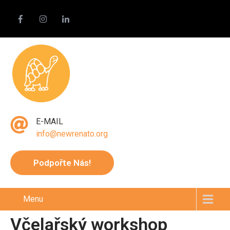
E-MAIL
info@newrenato.org
Podpořte Nás!
Menu
Včelařský workshop