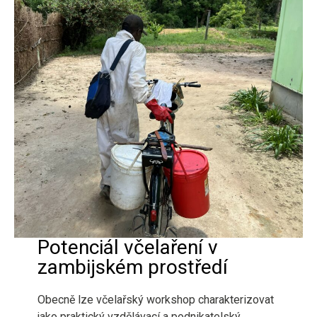
Potenciál včelaření v
zambijském prostředí
Obecně lze včelařský workshop charakterizovat
jako praktický vzdělávací a podnikatelský