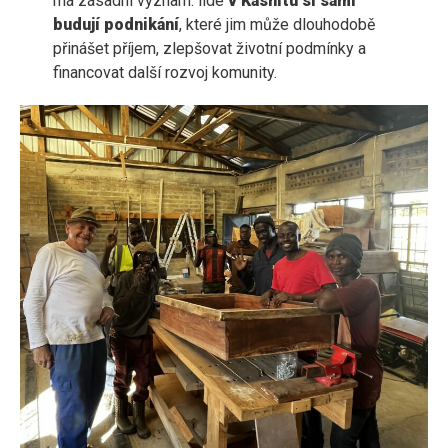
má zásadní význam: lidé
v Kashitu si sami
budují podnikání
, které jim může dlouhodobě
přinášet příjem, zlepšovat životní podmínky a
financovat další rozvoj komunity.