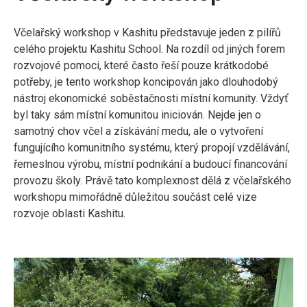
Včelařský workshop v Kashitu představuje jeden z pilířů
celého projektu Kashitu School. Na rozdíl od jiných forem
rozvojové pomoci, které často řeší pouze krátkodobé
potřeby, je tento workshop koncipován jako dlouhodobý
nástroj ekonomické soběstačnosti místní komunity. Vždyť
byl taky sám místní komunitou iniciován. Nejde jen o
samotný chov včel a získávání medu, ale o vytvoření
fungujícího komunitního systému, který propojí vzdělávání,
řemeslnou výrobu, místní podnikání a budoucí financování
provozu školy. Právě tato komplexnost dělá z včelařského
workshopu mimořádně důležitou součást celé vize
rozvoje oblasti Kashitu.