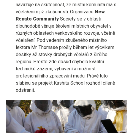
navazuje na skutečnost, že místní komunita má s
včelařením již zkušenosti. Organizace
New
Renato Community
Society se v oblasti
dlouhodobě věnuje školení místních obyvatel v
různých oblastech venkovského rozvoje, včetně
včelaření. Pod vedením zkušeného místního
lektora Mr. Thomase prošly během let výcvikem
desítky až stovky drobných včelařů z širšího
regionu. Přesto zde dosud chybělo kvalitní
technické zázemí, vybavení a možnost
profesionálního zpracování medu. Právě tuto
slabinu se projekt Kashitu School rozhodl cíleně
odstranit.