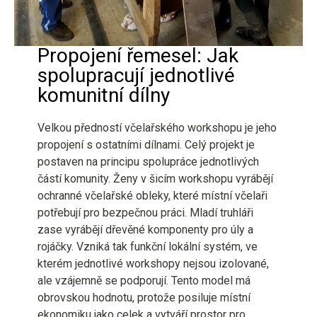
Propojení řemesel: Jak
spolupracují jednotlivé
komunitní dílny
Velkou předností včelařského workshopu je jeho
propojení s ostatními dílnami. Celý projekt je
postaven na principu spolupráce jednotlivých
částí komunity. Ženy v šicím workshopu vyrábějí
ochranné včelařské obleky, které místní včelaři
potřebují pro bezpečnou práci. Mladí truhláři
zase vyrábějí dřevěné komponenty pro úly a
rojáčky. Vzniká tak funkční lokální systém, ve
kterém jednotlivé workshopy nejsou izolované,
ale vzájemně se podporují. Tento model má
obrovskou hodnotu, protože posiluje místní
ekonomiku jako celek a vytváří prostor pro