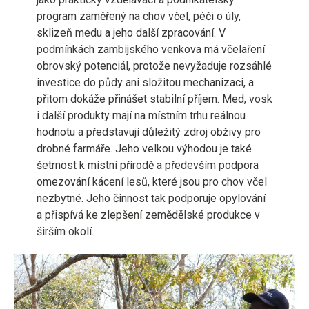
program zaměřený na chov včel, péči o úly,
sklizeň medu a jeho další zpracování. V
podmínkách zambijského venkova má včelaření
obrovský potenciál, protože nevyžaduje rozsáhlé
investice do půdy ani složitou mechanizaci, a
přitom dokáže přinášet stabilní příjem. Med, vosk
i další produkty mají na místním trhu reálnou
hodnotu a představují důležitý zdroj obživy pro
drobné farmáře. Jeho velkou výhodou je také
šetrnost k místní přírodě a především podpora
omezování kácení lesů, které jsou pro chov včel
nezbytné. Jeho činnost tak podporuje opylování
a přispívá ke zlepšení zemědělské produkce v
širším okolí.