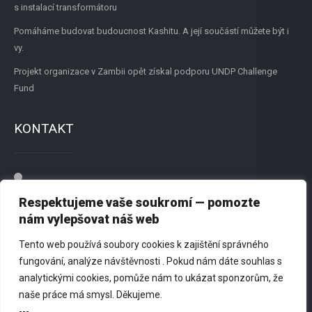
s instalací transformátoru
Pomáháme budovat budoucnost Kashitu. A její součástí můžete být i
vy.
Projekt organizace v Zambii opět získal podporu UNDP Challenge
Fund
KONTAKT
Přátelé New Renato, z.s.
Respektujeme vaše soukromí — pomozte
Dvořišťská 1244, 198 00 Praha 9
nám vylepšovat náš web
Tento web používá soubory cookies k zajištění správného
725 818 179
fungování, analýze návštěvnosti . Pokud nám dáte souhlas s
analytickými cookies, pomůže nám to ukázat sponzorům, že
info@newrenato.org
naše práce má smysl. Děkujeme.
---