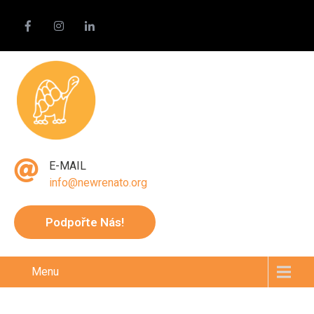
E-MAIL
info@newrenato.org
Podpořte Nás!
Menu