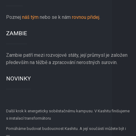
Poznej
náš tým
nebo se k nám
rovnou přidej
.
ZAMBIE
Zambie patří mezi rozvojové státy, její průmysl je založen
především na těžbě a zpracování nerostných surovin.
NOVINKY
Další krok k energeticky soběstačnému kampusu. V Kashitu finišujeme
s instalací transformátoru
Pomáháme budovat budoucnost Kashitu. A její součástí můžete být i
vy.