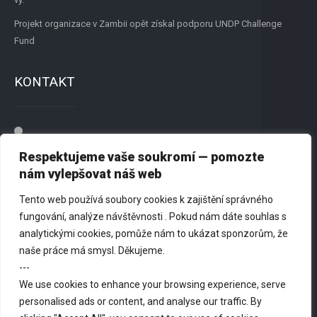
Projekt organizace v Zambii opět získal podporu UNDP Challenge
Fund
KONTAKT
Přátelé New Renato, z.s.
Respektujeme vaše soukromí — pomozte
Dvořišťská 1244, 198 00 Praha 9
nám vylepšovat náš web
725 818 179
Tento web používá soubory cookies k zajištění správného
fungování, analýze návštěvnosti . Pokud nám dáte souhlas s
info@newrenato.org
analytickými cookies, pomůže nám to ukázat sponzorům, že
naše práce má smysl. Děkujeme.
---
We use cookies to enhance your browsing experience, serve
personalised ads or content, and analyse our traffic. By