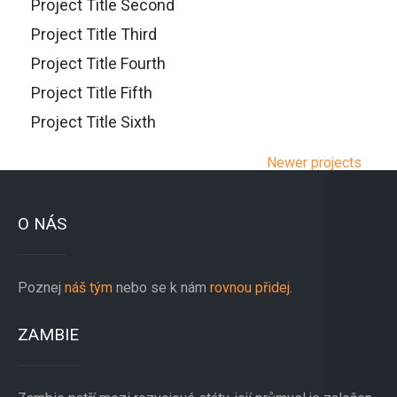
Project Title Second
Project Title Third
Project Title Fourth
Project Title Fifth
Project Title Sixth
Projects
Newer projects
navigation
O NÁS
Poznej
náš tým
nebo se k nám
rovnou přidej
.
ZAMBIE