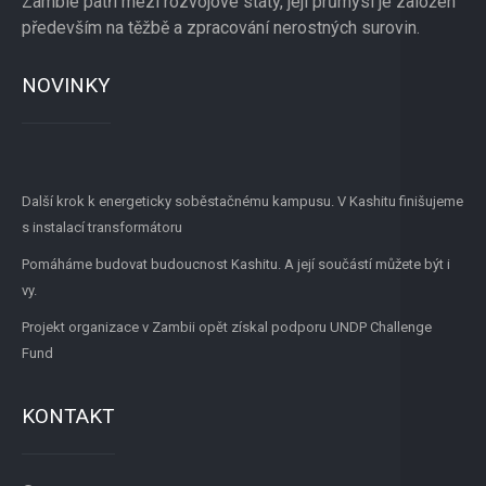
Zambie patří mezi rozvojové státy, její průmysl je založen
především na těžbě a zpracování nerostných surovin.
NOVINKY
Další krok k energeticky soběstačnému kampusu. V Kashitu finišujeme
s instalací transformátoru
Pomáháme budovat budoucnost Kashitu. A její součástí můžete být i
vy.
Projekt organizace v Zambii opět získal podporu UNDP Challenge
Fund
KONTAKT