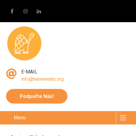
E-MAIL
info@newrenato.org
Podpořte Nás!
Menu