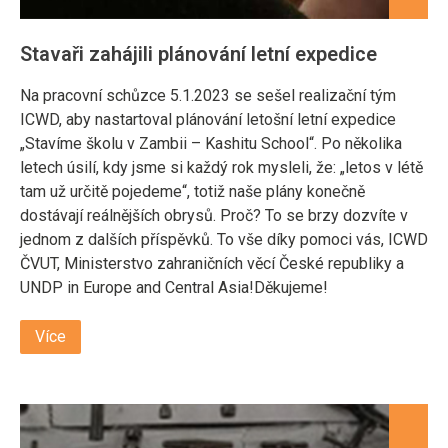
Stavaři zahájili plánování letní expedice
Na pracovní schůzce 5.1.2023 se sešel realizační tým
ICWD, aby nastartoval plánování letošní letní expedice
„Stavíme školu v Zambii – Kashitu School“. Po několika
letech úsilí, kdy jsme si každý rok mysleli, že: „letos v létě
tam už určitě pojedeme“, totiž naše plány konečně
dostávají reálnějších obrysů. Proč? To se brzy dozvíte v
jednom z dalších příspěvků. To vše díky pomoci vás, ICWD
ČVUT, Ministerstvo zahraničních věcí České republiky a
UNDP in Europe and Central Asia!Děkujeme!
Více