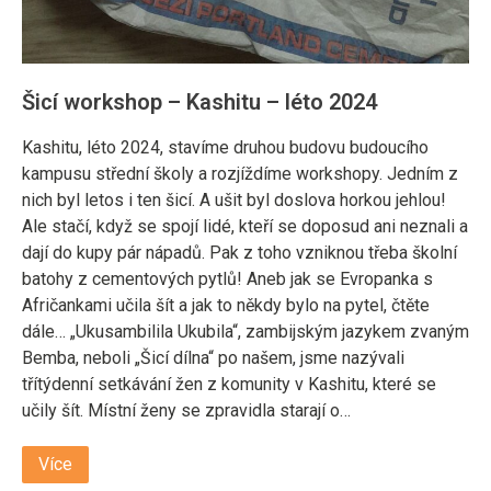
Šicí workshop – Kashitu – léto 2024
Kashitu, léto 2024, stavíme druhou budovu budoucího
kampusu střední školy a rozjíždíme workshopy. Jedním z
nich byl letos i ten šicí. A ušit byl doslova horkou jehlou!
Ale stačí, když se spojí lidé, kteří se doposud ani neznali a
dají do kupy pár nápadů. Pak z toho vzniknou třeba školní
batohy z cementových pytlů! Aneb jak se Evropanka s
Afričankami učila šít a jak to někdy bylo na pytel, čtěte
dále… „Ukusambilila Ukubila“, zambijským jazykem zvaným
Bemba, neboli „Šicí dílna“ po našem, jsme nazývali
třítýdenní setkávání žen z komunity v Kashitu, které se
učily šít. Místní ženy se zpravidla starají o…
Více