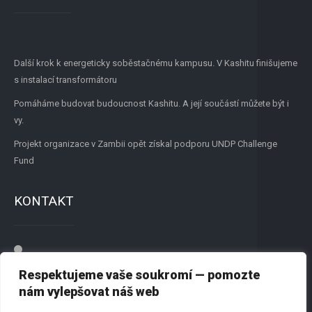
Další krok k energeticky soběstačnému kampusu. V Kashitu finišujeme
s instalací transformátoru
Pomáháme budovat budoucnost Kashitu. A její součástí můžete být i
vy.
Projekt organizace v Zambii opět získal podporu UNDP Challenge
Fund
KONTAKT
Přátelé New Renato, z.s.
Respektujeme vaše soukromí — pomozte
Dvořišťská 1244, 198 00 Praha 9
nám vylepšovat náš web