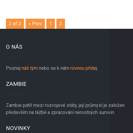
2 of 2
« Prev
1
2
O NÁS
Poznej
náš tým
nebo se k nám
rovnou přidej
.
ZAMBIE
Zambie patří mezi rozvojové státy, její průmysl je založen
především na těžbě a zpracování nerostných surovin.
NOVINKY