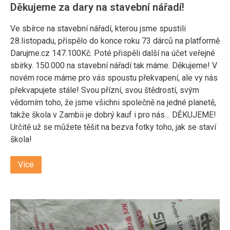
Děkujeme za dary na stavební nářadí!
Ve sbírce na stavební nářadí, kterou jsme spustili
28.listopadu, přispělo do konce roku 73 dárců na platformě
Darujme.cz 147.100Kč. Poté přispěli další na účet veřejné
sbírky. 150.000 na stavební nářadí tak máme. Děkujeme! V
novém roce máme pro vás spoustu překvapení, ale vy nás
překvapujete stále! Svou přízní, svou štědrostí, svým
vědomím toho, že jsme všichni společně na jedné planetě,
takže škola v Zambii je dobrý kauf i pro nás… DĚKUJEME!
Určitě už se můžete těšit na bezva fotky toho, jak se staví
škola!
Více